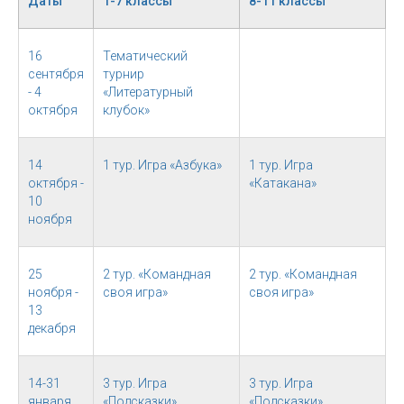
Даты
1-7 классы
8-11 классы
16
Тематический
сентября
турнир
- 4
«Литературный
октября
клубок»
14
1 тур. Игра «Азбука»
1 тур. Игра
октября -
«Катакана»
10
ноября
25
2 тур. «Командная
2 тур. «Командная
ноября -
своя игра»
своя игра»
13
декабря
14-31
3 тур. Игра
3 тур. Игра
января
«Подсказки»
«Подсказки»